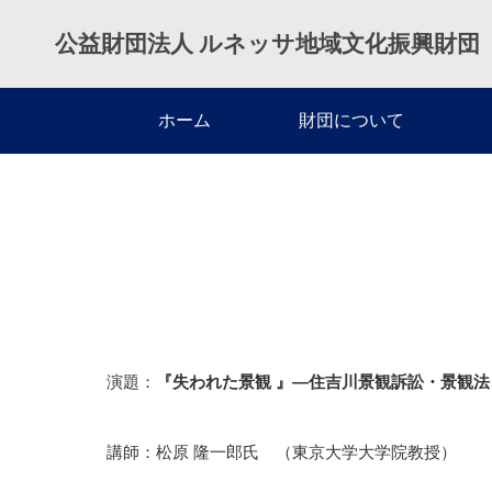
公益財団法人 ルネッサ地域文化振興財団
ホーム
ホーム
財団について
過去の活動
第11回講演会のご報告
演題：
『失われた景観 』―住吉川景観訴訟・景観
講師：松原 隆一郎氏 （東京大学大学院教授）